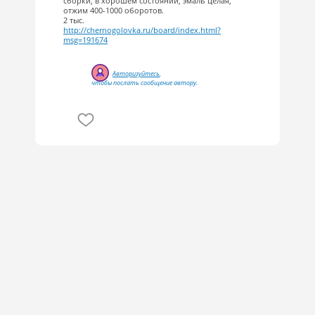
сборки, в хорошем состоянии, эмаль целая,
отжим 400-1000 оборотов.
2 тыс.
http://chernogolovka.ru/board/index.html?
msg=191674
Авторизуйтесь
,
чтобы послать сообщение автору.