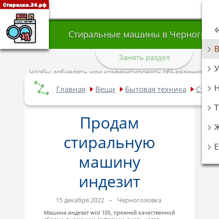
Стиральные машины в Черноголо
Занять раздел
У
Чтобы добавлять или комментировать объявления,
авторизуйтесь
.
Главная
Вещи
Бытовая техника
Стира
Т
Продам
стиральную
машину
индезит
15 декабря 2022
–
Черноголовка
Машина индезит wisl 105, прежней качественной